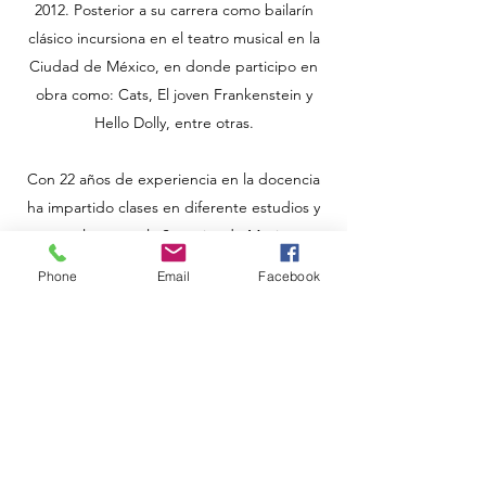
2012. Posterior a su carrera como bailarín
clásico incursiona en el teatro musical en la
Ciudad de México, en donde participo en
obra como: Cats, El joven Frankenstein y
Hello Dolly, entre otras.
Con 22 años de experiencia en la docencia
ha impartido clases en diferente estudios y
escuelas como la Superior de Música y
Danza de Monterrey del I.N.B.A. y la
Phone
Email
Facebook
Escuela de Danza del Estado de Coahuila,
así como diferentes cursos en el Ballet de
Monterrey.
Desde el 2013 aplicando sus conocimientos
tanto en técnica Vaganova, como de las
diferentes escuelas del mundo, con quienes